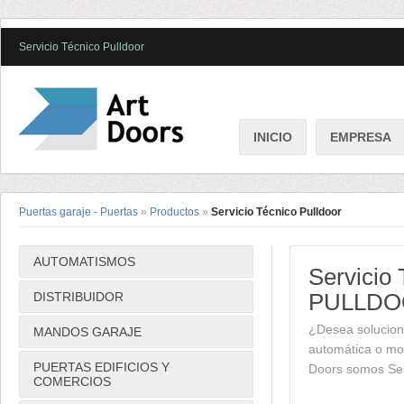
Servicio Técnico Pulldoor
INICIO
EMPRESA
Puertas garaje - Puertas
»
Productos
»
Servicio Técnico Pulldoor
AUTOMATISMOS
Servicio
PULLD
DISTRIBUIDOR
¿Desea solucion
MANDOS GARAJE
automática o mot
PUERTAS EDIFICIOS Y
Doors somos Serv
COMERCIOS